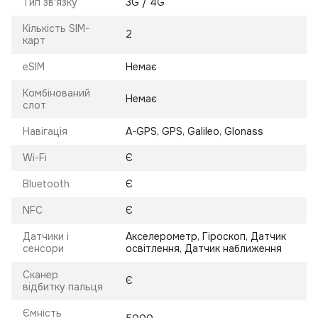
Тип зв'язку
3G / 4G
Кількість SIM-
2
карт
eSIM
Немає
Комбінований
Немає
слот
Навігація
A-GPS, GPS, Galileo, Glonass
Wi-Fi
Є
Bluetooth
Є
NFC
Є
Датчики і
Акселерометр, Гіроскоп, Датчик
сенсори
освітлення, Датчик наближення
Сканер
Є
відбитку пальця
Ємність