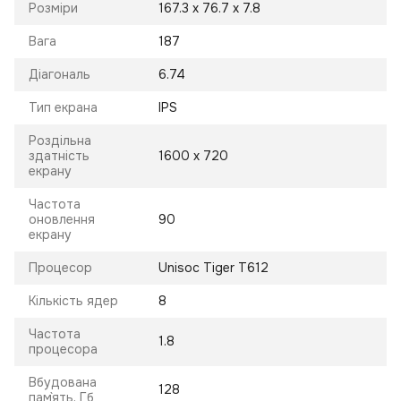
Розміри
167.3 х 76.7 х 7.8
Вага
187
Діагональ
6.74
Тип екрана
IPS
Роздільна
здатність
1600 x 720
екрану
Частота
оновлення
90
екрану
Процесор
Unisoc Tiger T612
Кількість ядер
8
Частота
1.8
процесора
Вбудована
128
пам`ять, Гб