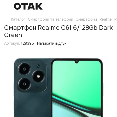
Каталог
Смартфони та телефони
Смартфони
Realme
R
Смартфон Realme C61 6/128Gb Dark
Green
Артикул:
129395
Написати відгук