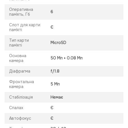
Оперативна
6
пам`ять, Гб
Слот для карти
Є
пам`яті
Тип карти
MicroSD
пам`яті
Основна
50 Мп + 0.08 Мп
камера
Діафрагма
f/1.8
Фронтальна
5 Мп
камера
Стабілізація
Немає
Спалах
Є
Автофокус
Є