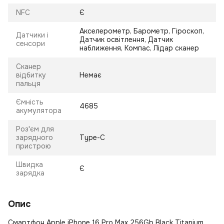
NFC
Є
Акселерометр, Барометр, Гіроскоп,
Датчики і
Датчик освітлення, Датчик
сенсори
наближення, Компас, Лідар сканер
Сканер
відбитку
Немає
пальця
Ємність
4685
акумулятора
Роз'єм для
зарядного
Type-C
пристрою
Швидка
Є
зарядка
Опис
Смартфон Apple iPhone 16 Pro Max 256Gb Black Titanium