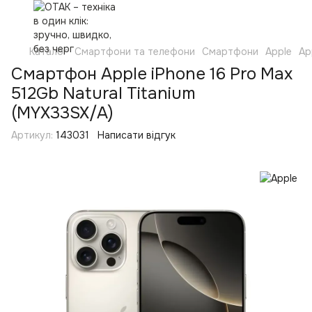
Каталог
Смартфони та телефони
Смартфони
Apple
Ap
Смартфон Apple iPhone 16 Pro Max
512Gb Natural Titanium
(MYX33SX/A)
Артикул:
143031
Написати відгук