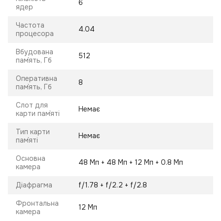
6
ядер
Частота
4.04
процесора
Вбудована
512
пам`ять, Гб
Оперативна
8
пам`ять, Гб
Слот для
Немає
карти пам`яті
Тип карти
Немає
пам`яті
Основна
48 Мп + 48 Мп + 12 Мп + 0.8 Мп
камера
Діафрагма
f/1.78 + f/2.2 + f/2.8
Фронтальна
12 Мп
камера