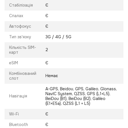
Стабілізація
Є
Спалах
Є
Автофокус
Є
Тип зв'язку
3G / 4G / 5G
Кількість SIM-
2
карт
eSIM
Є
Комбінований
Немає
слот
A-GPS, Beidou, GPS, Galileo, Glonass,
NavIC System, QZSS, GPS (L1+L5),
Навігація
BeiDou (B1), BeiDou (B2), Galileo
(E1+E5a), QZSS (L1 + L5)
Wi-Fi
Є
Bluetooth
Є