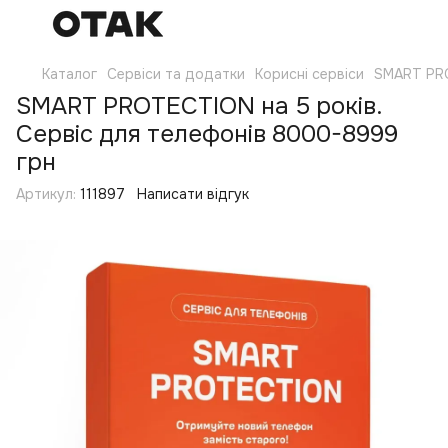
Каталог
Сервіси та додатки
Корисні сервіси
SMART PR
SMART PROTECTION на 5 років.
Сервіс для телефонів 8000-8999
грн
Артикул:
111897
Написати відгук