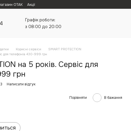
магазин ОТАК
Акції
Графік роботи:
24
з 08:00 до 20:00
одатки
Корисні сервіси
SMART PROTECTION
с для телефонів 430-999 грн
ON на 5 років. Сервіс для
999 грн
83
Написати відгук
Порівняти
В бажання
виться