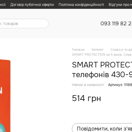
нсії
Договір публічної оферти
Політика конфіденційності
Відгуки про 
093 119 82 
Головна
Каталог
Сервіси та д
SMART PROTECTION на 5 років. Серві
SMART PROTECTI
телефонів 430-
Немає в наявності
Артикул: 1118
514 грн
Повідомити, коли з'я