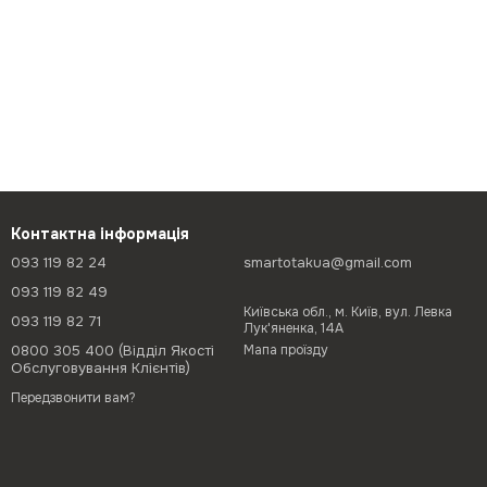
Контактна інформація
093 119 82 24
smartotakua@gmail.com
093 119 82 49
Київська обл., м. Київ, вул. Левка
093 119 82 71
Лук'яненка, 14А
0800 305 400 (Відділ Якості
Мапа проїзду
Обслуговування Клієнтів)
Передзвонити вам?