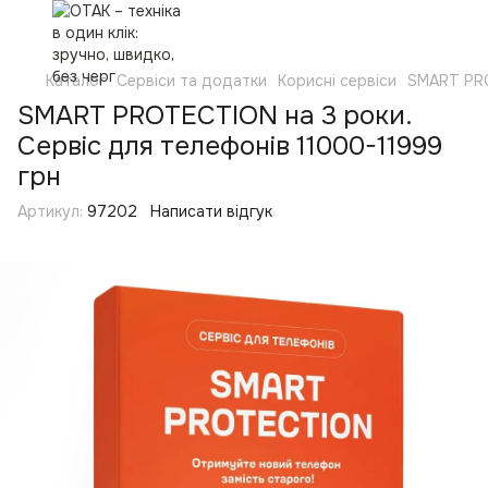
Каталог
Сервіси та додатки
Корисні сервіси
SMART PR
SMART PROTECTION на 3 роки.
Сервіс для телефонів 11000-11999
грн
Артикул:
97202
Написати відгук