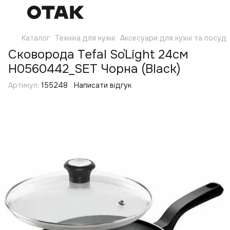
Каталог
Техніка для кухні
Аксесуари для кухні та посуд
Сковорода Tefal So`Light 24см
H0560442_SET Чорна (Black)
Артикул:
155248
Написати відгук