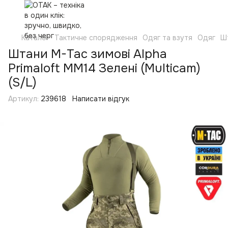
Каталог
Тактичне спорядження
Одяг та взутя
Одяг
Ш
Штани M-Tac зимові Alpha
Primaloft MM14 Зелені (Multicam)
(S/L)
Артикул:
239618
Написати відгук