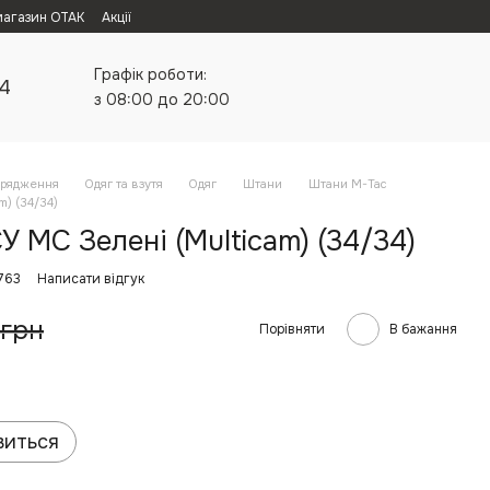
магазин ОТАК
Акції
Графік роботи:
24
з 08:00 до 20:00
орядження
Одяг та взутя
Одяг
Штани
Штани M-Tac
m) (34/34)
 MC Зелені (Multicam) (34/34)
763
Написати відгук
 грн
Порівняти
В бажання
виться