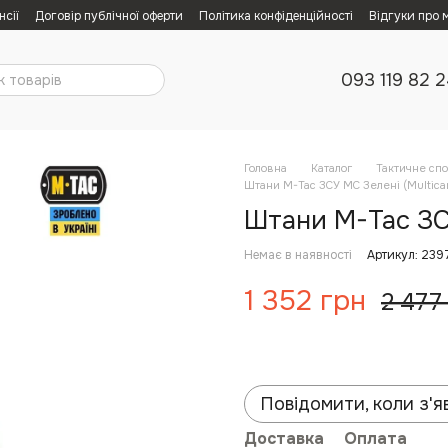
нсії
Договір публічної оферти
Політика конфіденційності
Відгуки про 
093 119 82 
Головна
Каталог
Тактичне сп
Штани M-Tac ЗСУ MC Зелені (Multica
Штани M-Tac ЗСУ
Немає в наявності
Артикул: 239
1 352 грн
2 477
Повідомити, коли з'я
Доставка
Оплата