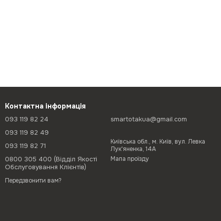
Контактна інформація
093 119 82 24
smartotakua@gmail.com
093 119 82 49
Київська обл., м. Київ, вул. Левка
093 119 82 71
Лук'яненка, 14А
0800 305 400 (Відділ Якості
Мапа проїзду
Обслуговування Клієнтів)
Передзвонити вам?