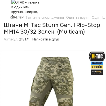
Каталог
Тактичне спорядження
Одяг та взутя
Одяг
Ш
Штани M-Tac Sturm Gen.II Rip-Stop
MM14 30/32 Зелені (Multicam)
Артикул:
218171
Написати відгук