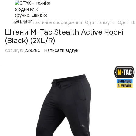
Каталог
Тактичне спорядження
Одяг та взутя
Одяг
Ш
Штани M-Tac Stealth Active Чорні
(Black) (2XL/R)
Артикул:
239280
Написати відгук