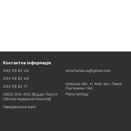
Контактна інформація
093 119 82 24
smartotakua@gmail.com
093 119 82 49
Київська обл., м. Київ, вул. Левка
093 119 82 71
Лук'яненка, 14А
0800 305 400 (Відділ Якості
Мапа проїзду
Обслуговування Клієнтів)
Передзвонити вам?