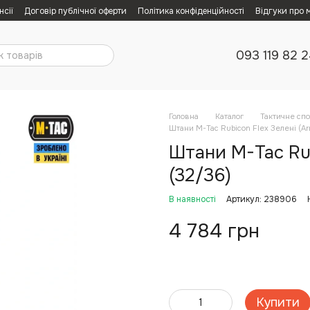
нсії
Договір публічної оферти
Політика конфіденційності
Відгуки про 
093 119 82 
Головна
Каталог
Тактичне сп
Штани M-Tac Rubicon Flex Зелені (Ar
Штани M-Tac Rub
(32/36)
В наявності
Артикул: 238906
4 784 грн
Купити