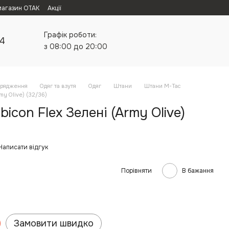
магазин ОТАК
Акції
Графік роботи:
24
з 08:00 до 20:00
орядження
Одяг та взутя
Одяг
Штани
Штани M-Tac
my Olive) (32/36)
icon Flex Зелені (Army Olive)
Написати відгук
Порівняти
В бажання
Замовити швидко