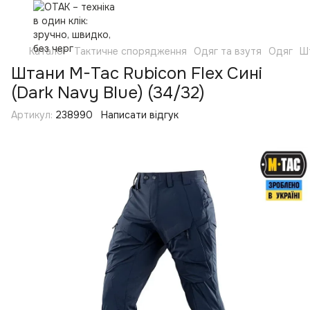
Каталог
Тактичне спорядження
Одяг та взутя
Одяг
Ш
Штани M-Tac Rubicon Flex Сині
(Dark Navy Blue) (34/32)
Артикул:
238990
Написати відгук