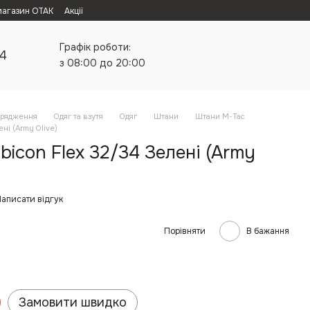
магазин ОТАК
Акції
Графік роботи:
24
з 08:00 до 20:00
орядження
Одяг та взутя
Одяг
Штани
Штани M-Tac
ні (Army Olive)
icon Flex 32/34 Зелені (Army
аписати відгук
Порівняти
В бажання
Замовити швидко