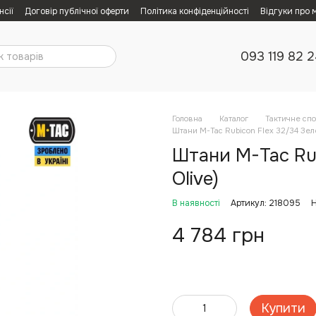
нсії
Договір публічної оферти
Політика конфіденційності
Відгуки про 
093 119 82 
Головна
Каталог
Тактичне сп
Штани M-Tac Rubicon Flex 32/34 Зеле
Штани M-Tac Rub
Olive)
В наявності
Артикул: 218095
Н
4 784 грн
Купити