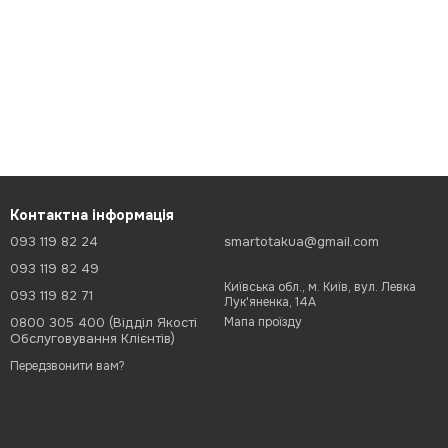
Контактна інформація
093 119 82 24
smartotakua@gmail.com
093 119 82 49
Київська обл., м. Київ, вул. Левка
093 119 82 71
Лук'яненка, 14А
0800 305 400 (Відділ Якості
Мапа проїзду
Обслуговування Клієнтів)
Передзвонити вам?