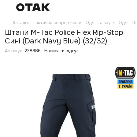
Каталог
Тактичне спорядження
Одяг та взутя
Одяг
Ш
Штани M-Tac Police Flex Rip-Stop
Сині (Dark Navy Blue) (32/32)
Артикул:
238886
Написати відгук