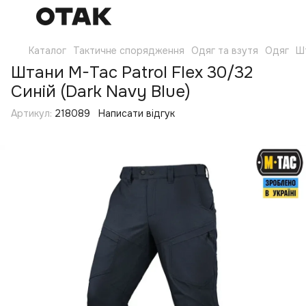
Каталог
Тактичне спорядження
Одяг та взутя
Одяг
Ш
Штани M-Tac Patrol Flex 30/32
Синій (Dark Navy Blue)
Артикул:
218089
Написати відгук