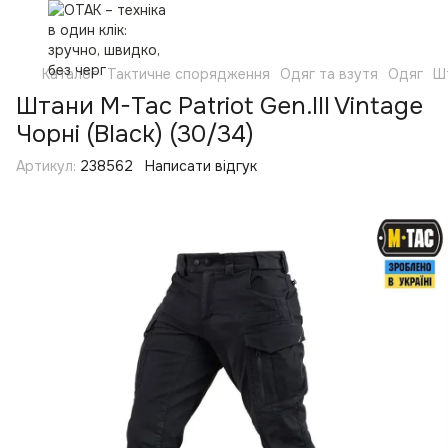
Каталог
Тактичне спорядження
Одяг та взутя
Одяг
Ш
Штани M-Tac Patriot Gen.III Vintage
Чорні (Black) (30/34)
Артикул:
238562
Написати відгук