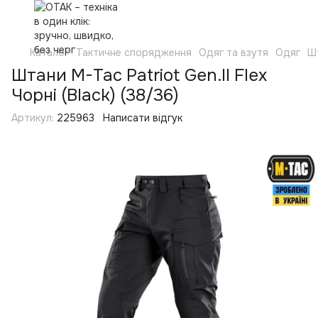
Каталог
Тактичне спорядження
Одяг та взутя
Одяг
Ш
Штани M-Tac Patriot Gen.II Flex
Чорні (Black) (38/36)
Артикул:
225963
Написати відгук