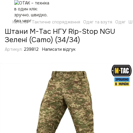
Каталог
Тактичне спорядження
Одяг та взутя
Одяг
Ш
Штани M-Tac НГУ Rip-Stop NGU
Зелені (Camo) (34/34)
Артикул:
239812
Написати відгук