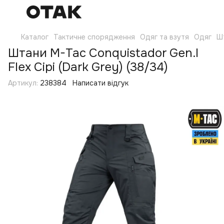
Каталог
Тактичне спорядження
Одяг та взутя
Одяг
Ш
Штани M-Tac Conquistador Gen.I
Flex Сірі (Dark Grey) (38/34)
Артикул:
238384
Написати відгук