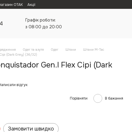
магазин ОТАК
Акції
Графік роботи:
24
з 08:00 до 20:00
орядження
Одяг та взутя
Одяг
Штани
Штани M-Tac
ірі (Dark Grey) (36/32)
uistador Gen.I Flex Сірі (Dark
Написати відгук
Порівняти
В бажання
Замовити швидко