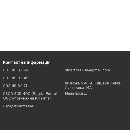
Контактна інформація
093 119 82 24
smartotakua@gmail.com
093 119 82 49
Київська обл., м. Київ, вул. Левка
093 119 82 71
Лук'яненка, 14А
0800 305 400 (Відділ Якості
Мапа проїзду
Обслуговування Клієнтів)
Передзвонити вам?