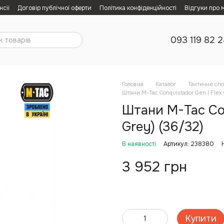
нсії
Договір публічної оферти
Політика конфіденційності
Відгуки про 
093 119 82 
Головна
Каталог
Тактичне сп
Штани M-Tac Conquistador Gen.I Flex С
Штани M-Tac Conq
Grey) (36/32)
В наявності
Артикул: 238380
3 952 грн
Купити