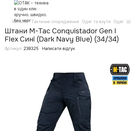
Каталог
Тактичне спорядження
Одяг та взутя
Одяг
Ш
Штани M-Tac Conquistador Gen І
Flex Сині (Dark Navy Blue) (34/34)
Артикул:
238325
Написати відгук