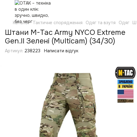
Каталог
Тактичне спорядження
Одяг та взутя
Одяг
Ш
Штани M-Tac Army NYCO Extreme
Gen.II Зелені (Multicam) (34/30)
Артикул:
238223
Написати відгук