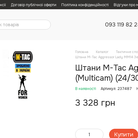
нсії
Договір публічної оферти
Політика конфіденційності
Відгуки про 
093 119 82 
Головна
Каталог
Тактичне сп
Штани M-Tac Aggressor Lady MM14 Зел
Штани M-Tac Ag
(Multicam) (24/3
В наявності
Артикул: 237487
3 328 грн
Купити