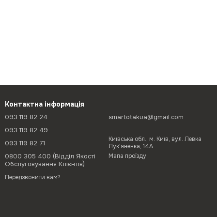
Контактна інформація
093 119 82 24
smartotakua@gmail.com
093 119 82 49
Київська обл., м. Київ, вул. Левка
093 119 82 71
Лук'яненка, 14А
0800 305 400 (Відділ Якості
Мапа проїзду
Обслуговування Клієнтів)
Передзвонити вам?