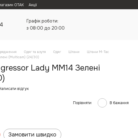
магазин ОТАК
Акції
Графік роботи:
24
з 08:00 до 20:00
орядження
Одяг та взутя
Одяг
Штани
Штани M-Tac
ені (Multicam) (24/30)
gressor Lady MM14 Зелені
0)
Написати відгук
Порівняти
В бажання
Замовити швидко