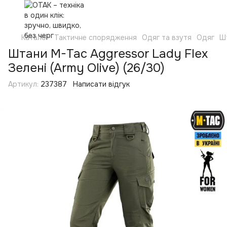
Каталог
Тактичне спорядження
Одяг та взутя
Одяг
Ш
Штани M-Tac Aggressor Lady Flex
Зелені (Army Olive) (26/30)
Артикул:
237387
Написати відгук