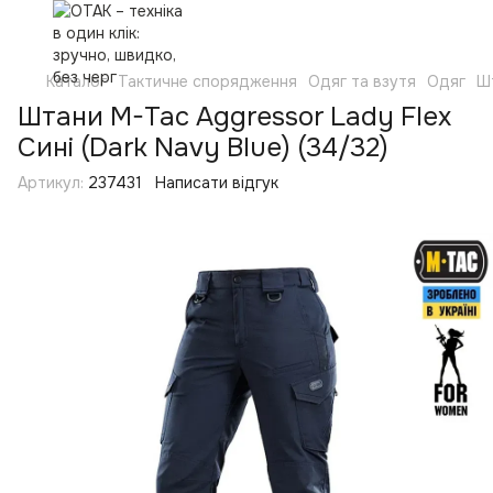
Каталог
Тактичне спорядження
Одяг та взутя
Одяг
Ш
Штани M-Tac Aggressor Lady Flex
Сині (Dark Navy Blue) (34/32)
Артикул:
237431
Написати відгук