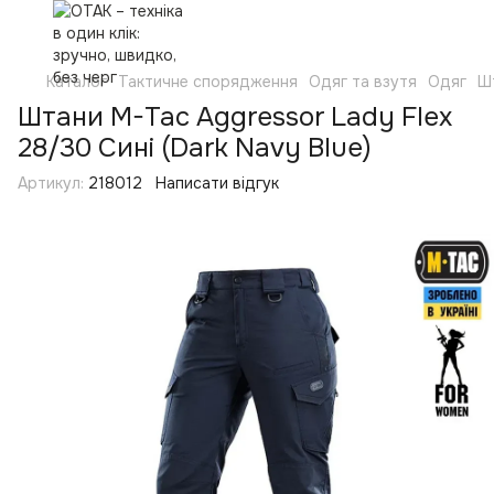
Каталог
Тактичне спорядження
Одяг та взутя
Одяг
Ш
Штани M-Tac Aggressor Lady Flex
28/30 Сині (Dark Navy Blue)
Артикул:
218012
Написати відгук