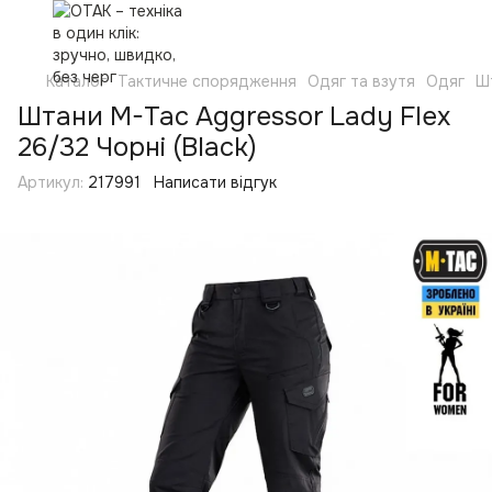
Каталог
Тактичне спорядження
Одяг та взутя
Одяг
Ш
Штани M-Tac Aggressor Lady Flex
26/32 Чорні (Black)
Артикул:
217991
Написати відгук