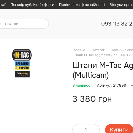
нсії
Договір публічної оферти
Політика конфіденційності
Відгуки про 
093 119 82 
Головна
Каталог
Тактичне сп
Штани M-Tac Aggressor Gen.II MC L/R
Штани M-Tac Agg
(Multicam)
В наявності
Артикул: 217899
Н
3 380 грн
Купити