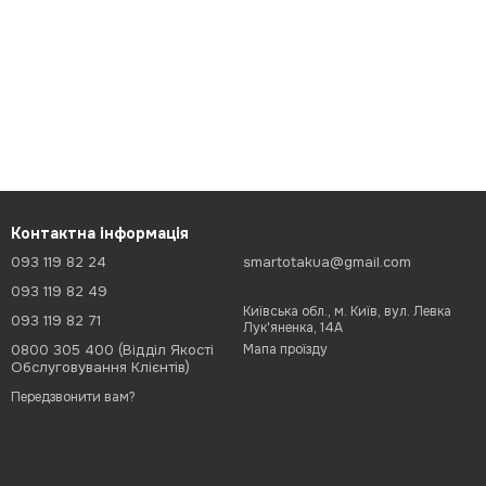
Контактна інформація
093 119 82 24
smartotakua@gmail.com
093 119 82 49
Київська обл., м. Київ, вул. Левка
093 119 82 71
Лук'яненка, 14А
0800 305 400 (Відділ Якості
Мапа проїзду
Обслуговування Клієнтів)
Передзвонити вам?