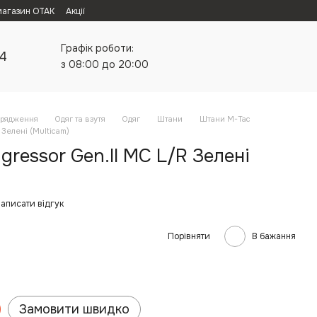
магазин ОТАК
Акції
Графік роботи:
24
з 08:00 до 20:00
орядження
Одяг та взутя
Одяг
Штани
Штани M-Tac
 Зелені (Multicam)
ressor Gen.II MC L/R Зелені
аписати відгук
Порівняти
В бажання
Замовити швидко