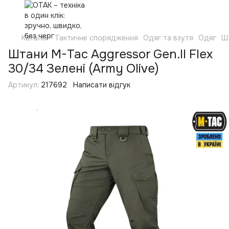
Каталог
Тактичне спорядження
Одяг та взутя
Одяг
Ш
Штани M-Tac Aggressor Gen.II Flex
30/34 Зелені (Army Olive)
Артикул:
217692
Написати відгук