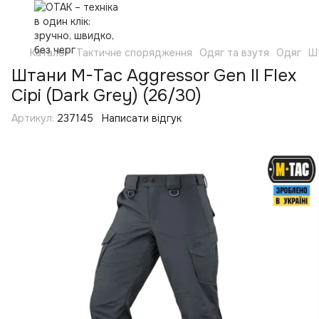
Каталог
Тактичне спорядження
Одяг та взутя
Одяг
Ш
Штани M-Tac Aggressor Gen II Flex
Сірі (Dark Grey) (26/30)
Артикул:
237145
Написати відгук