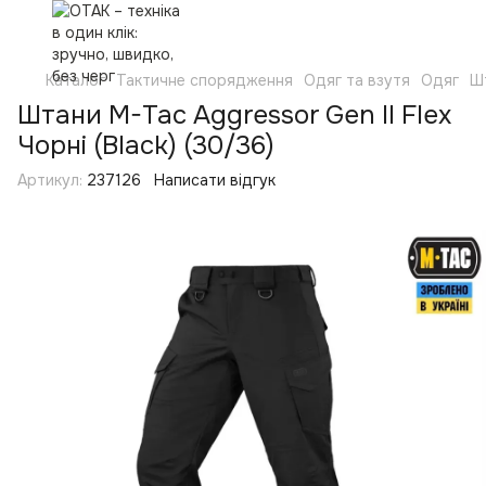
Каталог
Тактичне спорядження
Одяг та взутя
Одяг
Ш
Штани M-Tac Aggressor Gen II Flex
Чорні (Black) (30/36)
Артикул:
237126
Написати відгук