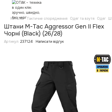
Каталог
Тактичне спорядження
Одяг та взутя
Одяг
Ш
Штани M-Tac Aggressor Gen II Flex
Чорні (Black) (26/28)
Артикул:
237124
Написати відгук