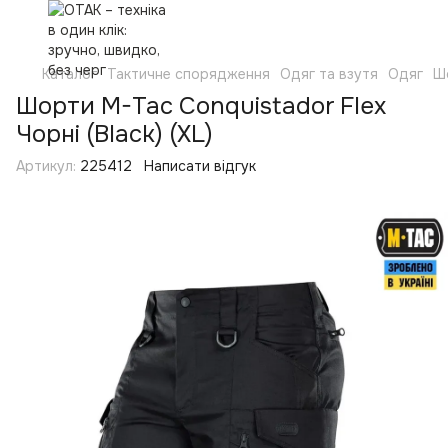
Каталог
Тактичне спорядження
Одяг та взутя
Одяг
Ш
Шорти M-Tac Conquistador Flex
Чорні (Black) (XL)
Артикул:
225412
Написати відгук