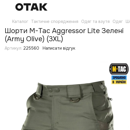
Каталог
Тактичне спорядження
Одяг та взутя
Одяг
Ш
Шорти M-Tac Aggressor Lite Зелені
(Army Olive) (3XL)
Артикул:
225560
Написати відгук