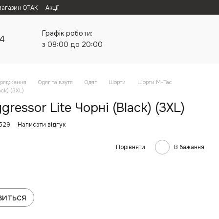
магазин ОТАК
Акції
Графік роботи:
24
з 08:00 до 20:00
орядження
Одяг та взутя
Одяг
Шорти
Шорти M-Tac
ck) (3XL)
essor Lite Чорні (Black) (3XL)
5529
Написати відгук
Порівняти
В бажання
виться