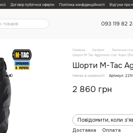
нсії
Договір публічної оферти
Політика конфіденційності
Відгуки про 
093 119 82 
Головна
Каталог
Тактичне сп
Шорти M-Tac Aggressor Lite Чорні (Bla
Шорти M-Tac Aggr
Немає в наявності
Артикул: 22
2 860 грн
Повідомити, коли з'я
Доставка
Оплата