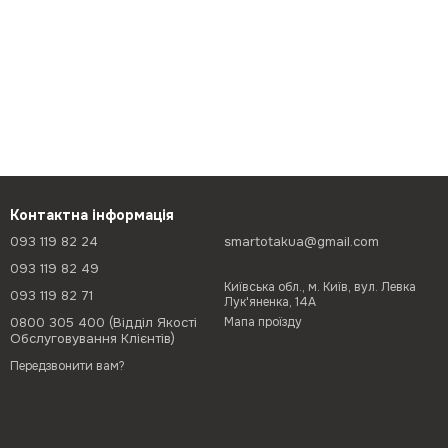
Контактна інформація
093 119 82 24
smartotakua@gmail.com
093 119 82 49
Київська обл., м. Київ, вул. Левка
093 119 82 71
Лук'яненка, 14А
0800 305 400 (Відділ Якості
Мапа проїзду
Обслуговування Клієнтів)
Передзвонити вам?