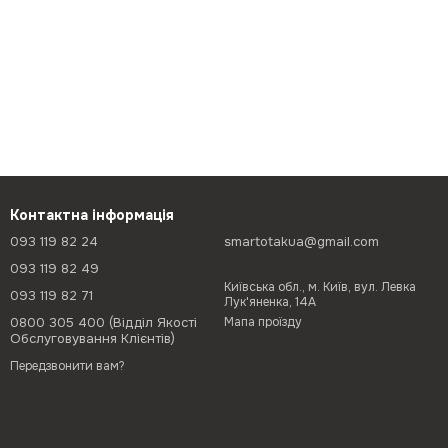
Контактна інформація
093 119 82 24
smartotakua@gmail.com
093 119 82 49
Київська обл., м. Київ, вул. Левка
093 119 82 71
Лук'яненка, 14А
0800 305 400 (Відділ Якості
Мапа проїзду
Обслуговування Клієнтів)
Передзвонити вам?