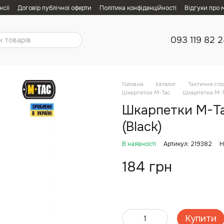
нсії
Договір публічної оферти
Політика конфіденційності
Відгуки про 
093 119 82 
Головна
Каталог
Тактичне сп
Шкарпетки M-Tac
Шкарпетки M-Ta
Шкарпетки M-Tac
(Black)
В наявності
Артикул: 219382
Н
184 грн
Купити