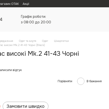
магазин ОТАК
Акції
Графік роботи:
24
з 08:00 до 20:00
орядження
Одяг та взутя
Одяг
Шкарпетки
c високі Mk.2 41-43 Чорні (Black)
 високі Mk.2 41-43 Чорні
аписати відгук
Порівняти
В бажання
Замовити швидко