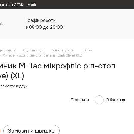
магазин ОТАК
Акції
Графік роботи:
24
з 08:00 до 20:00
орядження
Одяг та взутя
Головні убори
Шапки
M-Tac мікрофліс ріп-стоп Зелена (Dark Olive) (XL)
ник M-Tac мікрофліс ріп-стоп
e) (XL)
аписати відгук
Порівняти
В бажання
Замовити швидко