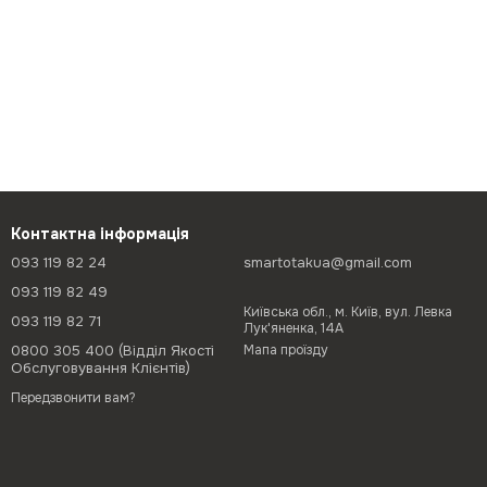
Контактна інформація
093 119 82 24
smartotakua@gmail.com
093 119 82 49
Київська обл., м. Київ, вул. Левка
093 119 82 71
Лук'яненка, 14А
0800 305 400 (Відділ Якості
Мапа проїзду
Обслуговування Клієнтів)
Передзвонити вам?