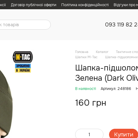
нсії
Договір публічної оферти
Політика конфіденційності
Відгуки про 
093 119 82 
Головна
Каталог
Тактичне сп
Шапки M-Tac
Шапка-підшоломник 
Шапка-підшолом
Зелена (Dark Oliv
В наявності
Артикул: 248186
Н
160 грн
Купити