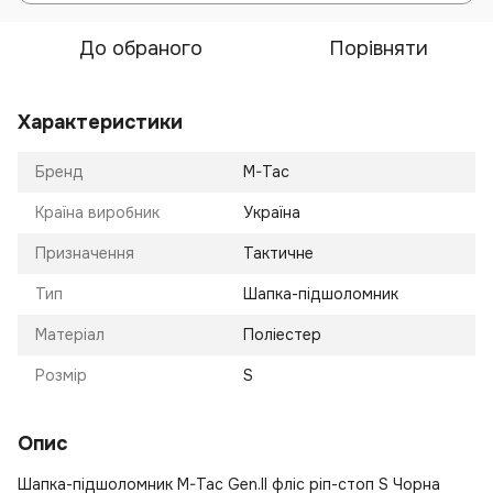
До обраного
Порівняти
Характеристики
Бренд
M-Tac
Країна виробник
Україна
Призначення
Тактичне
Тип
Шапка-підшоломник
Матеріал
Поліестер
Розмір
S
Опис
Шапка-підшоломник M-Tac Gen.II фліс ріп-стоп S Чорна