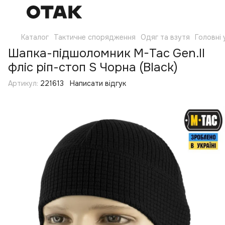
Каталог
Тактичне спорядження
Одяг та взутя
Головні
Шапка-підшоломник M-Tac Gen.II
фліс ріп-стоп S Чорна (Black)
Артикул:
221613
Написати відгук