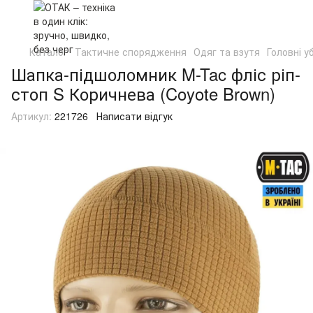
Каталог
Тактичне спорядження
Одяг та взутя
Головні у
Шапка-підшоломник M-Tac фліс ріп-
стоп S Коричнева (Coyote Brown)
Артикул:
221726
Написати відгук