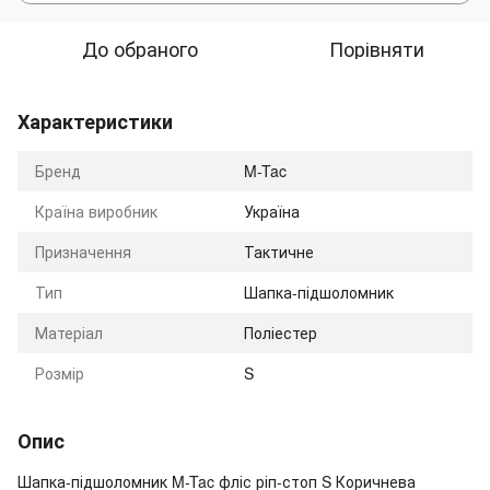
До обраного
Порівняти
Характеристики
Бренд
M-Tac
Країна виробник
Україна
Призначення
Тактичне
Тип
Шапка-підшоломник
Матеріал
Поліестер
Розмір
S
Опис
Шапка-підшоломник M-Tac фліс ріп-стоп S Коричнева