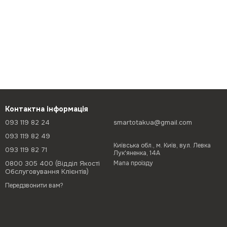
Контактна інформація
093 119 82 24
smartotakua@gmail.com
093 119 82 49
Київська обл., м. Київ, вул. Левка
093 119 82 71
Лук'яненка, 14А
0800 305 400 (Відділ Якості
Мапа проїзду
Обслуговування Клієнтів)
Передзвонити вам?