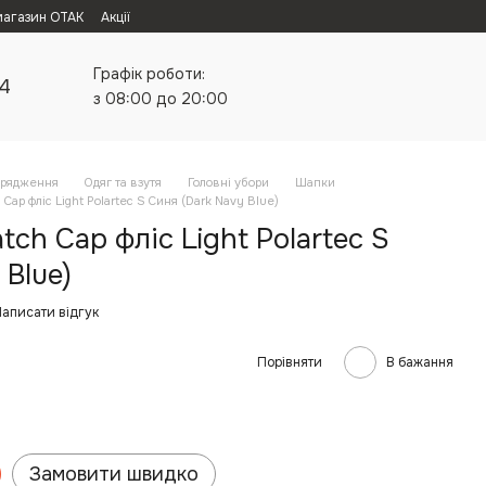
магазин ОТАК
Акції
Графік роботи:
24
з 08:00 до 20:00
орядження
Одяг та взутя
Головні убори
Шапки
ap фліс Light Polartec S Синя (Dark Navy Blue)
ch Cap фліс Light Polartec S
 Blue)
аписати відгук
Порівняти
В бажання
Замовити швидко