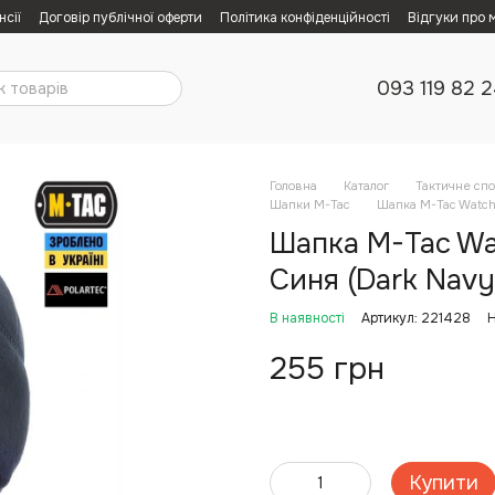
нсії
Договір публічної оферти
Політика конфіденційності
Відгуки про 
093 119 82 
Головна
Каталог
Тактичне сп
Шапки M-Tac
Шапка M-Tac Watch C
Шапка M-Tac Wat
Синя (Dark Navy
В наявності
Артикул: 221428
Н
255 грн
Купити