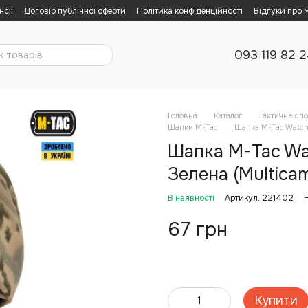
нсії
Договір публічної оферти
Політика конфіденційності
Відгуки про 
093 119 82 
Головна
Каталог
Тактичне сп
Шапки M-Tac
Шапка M-Tac Watch 
Шапка M-Tac Wa
Зелена (Multica
В наявності
Артикул: 221402
67 грн
Купити