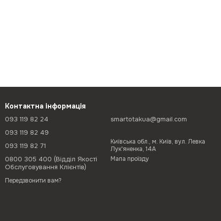
Контактна інформація
093 119 82 24
smartotakua@gmail.com
093 119 82 49
Київська обл., м. Київ, вул. Левка
093 119 82 71
Лук'яненка, 14А
0800 305 400 (Відділ Якості
Мапа проїзду
Обслуговування Клієнтів)
Передзвонити вам?