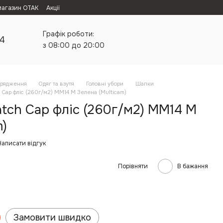
магазин ОТАК
Акції
Графік роботи:
24
з 08:00 до 20:00
орядження
Одяг та взутя
Головні убори
Шапки
Cap фліс (260г/м2) MM14 M Зелена (Multicam)
tch Cap фліс (260г/м2) MM14 M
m)
Написати відгук
Порівняти
В бажання
Замовити швидко