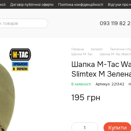
нсії
Договір публічної оферти
Політика конфіденційності
Відгуки про 
093 119 82 
Головна
Каталог
Тактичне сп
Шапки M-Tac
Шапка M-Tac Watch 
Шапка M-Tac Wat
Slimtex M Зелена
В наявності
Артикул: 221342
Н
195 грн
Купити