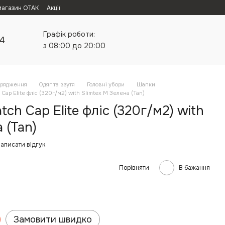
магазин ОТАК
Акції
Графік роботи:
24
з 08:00 до 20:00
орядження
Одяг та взутя
Головні убори
Шапки
Cap Elite фліс (320г/м2) with Slimtex M Зелена (Tan)
ch Cap Elite фліс (320г/м2) with
 (Tan)
аписати відгук
Порівняти
В бажання
Замовити швидко