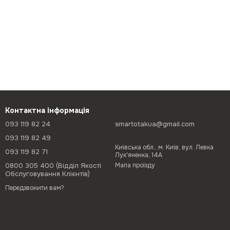
Контактна інформація
093 119 82 24
smartotakua@gmail.com
093 119 82 49
Київська обл., м. Київ, вул. Левка
093 119 82 71
Лук'яненка, 14А
0800 305 400 (Відділ Якості
Мапа проїзду
Обслуговування Клієнтів)
Передзвонити вам?