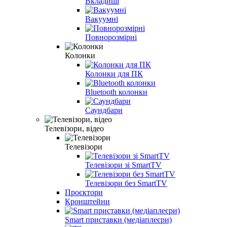
Вкладиші
Вакуумні
Повнорозмірні
Колонки
Колонки для ПК
Bluetooth колонки
Саундбари
Телевізори, відео
Телевізори
Телевізори зі SmartTV
Телевізори без SmartTV
Проєктори
Кронштейни
Smart приставки (медіаплеєри)