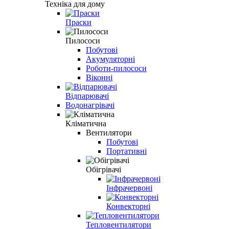
Техніка для дому
Праски
Пилососи
Побутові
Акумуляторні
Роботи-пилососи
Віконні
Відпарювачі
Водонагрівачі
Кліматична
Вентилятори
Побутові
Портативні
Обігрівачі
Інфрачервоні
Конвекторні
Тепловентилятори