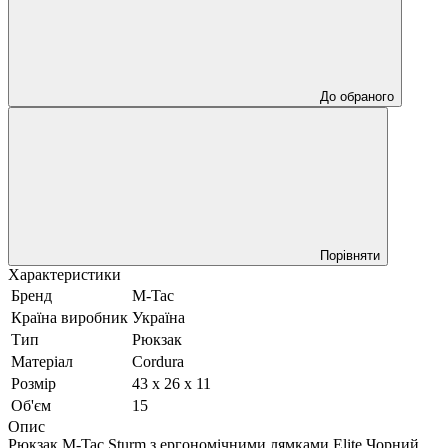
До обраного
Порівняти
Характеристики
Бренд
M-Tac
Країна виробник
Україна
Тип
Рюкзак
Матеріал
Cordura
Розмір
43 х 26 х 11
Об'єм
15
Опис
Рюкзак M-Tac Sturm з ергономічними лямками Elite Чорний