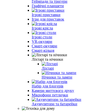
Геймпади та тригери
Графічні планшети
Ігрові приставки
Ігри для приставок
Ігрові крісла
Ігрові столи
VR-окуляри
Смарт-окуляри
Смарт-кільця
Ліхтарі та нічники
Ліхтарі
Нічники та лампи
Набір для блогерів
Камери миттєвого друку
Мікрофони петлички
Акумулятори та батарейки