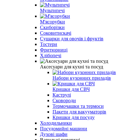
Мультипечі
М'ясорубки
Скиборізки
Соковитискачі
Сушарки для овочів і фруктів
Тостери
Фритюрниці
Хлібопечі
Аксесуари для кухні та посуд
Набори кухонних приладів
Кришки для СВЧ
Каструлі
Сковороди
Термочашки та термоси
Пакети для вакууматорів
Кришки для посуду
Холодильники
Посудомийні машини
Духові шафи
Варильні поверхні