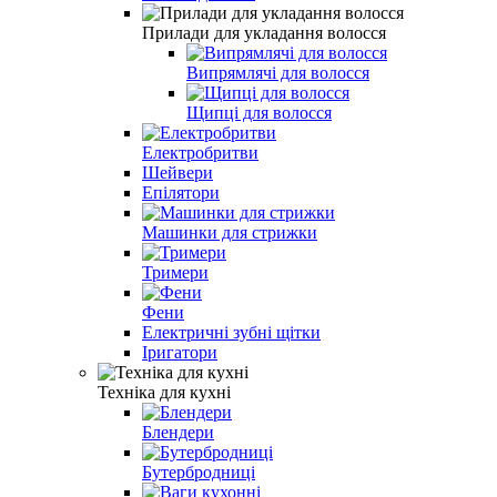
Прилади для укладання волосся
Випрямлячі для волосся
Щипці для волосся
Електробритви
Шейвери
Епілятори
Машинки для стрижки
Тримери
Фени
Електричні зубні щітки
Іригатори
Техніка для кухні
Блендери
Бутербродниці