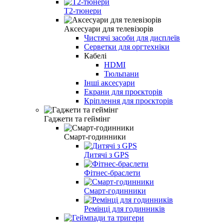
Т2-тюнери
Аксесуари для телевізорів
Чистячі засоби для дисплеїв
Серветки для оргтехніки
Кабелі
HDMI
Тюльпани
Інші аксесуари
Екрани для проєкторів
Кріплення для проєкторів
Гаджети та геймінг
Смарт-годинники
Дитячі з GPS
Фітнес-браслети
Смарт-годинники
Ремінці для годинників