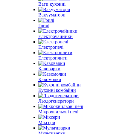
Ваги кухонні
Вакууматори
Грилі
Електрочайники
Електропечі
Електроплити
Кавоварки
Кавомолки
Кухонні комбайни
Льодогенератори
Мікрохвильові печі
Міксери
Мультиварки