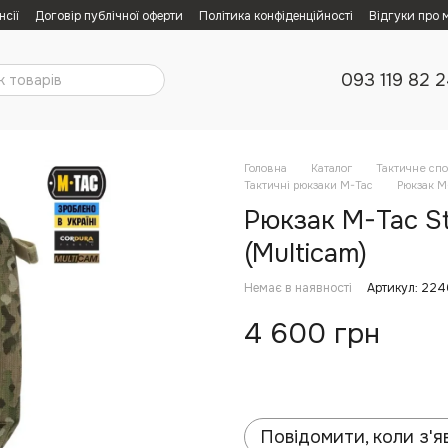
нсії
Договір публічної оферти
Політика конфіденційності
Відгуки про 
093 119 82 
Головна
Каталог
Тактичне сп
Тактичні рюкзаки M-Tac
Рюкзак M-
Рюкзак M-Tac St
(Multicam)
Немає в наявності
Артикул: 22
4 600 грн
Повідомити, коли з'я