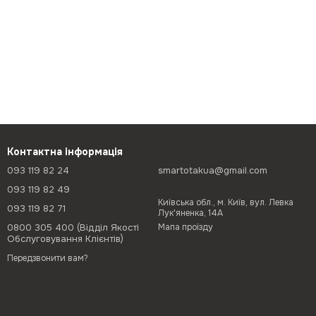
Контактна інформація
093 119 82 24
smartotakua@gmail.com
093 119 82 49
Київська обл., м. Київ, вул. Левка
093 119 82 71
Лук'яненка, 14А
0800 305 400 (Відділ Якості
Мапа проїзду
Обслуговування Клієнтів)
Передзвонити вам?