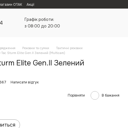
магазин ОТАК
Акції
Графік роботи:
24
з 08:00 до 20:00
орядження
Рюкзаки та сумки
Тактичні рюкзаки
Tac Sturm Elite Gen.II Зелений (Multicam)
urm Elite Gen.II Зелений
4667
Написати відгук
Порівняти
В бажання
виться