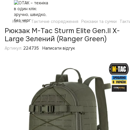
Каталог
Тактичне спорядження
Рюкзаки та сумки
Такт
Рюкзак M-Tac Sturm Elite Gen.II X-
Large Зелений (Ranger Green)
Артикул:
224735
Написати відгук