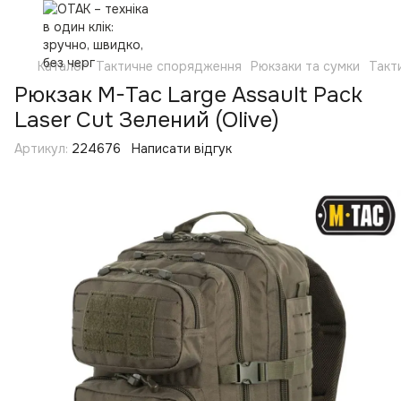
Каталог
Тактичне спорядження
Рюкзаки та сумки
Такт
Рюкзак M-Tac Large Assault Pack
Laser Cut Зелений (Olive)
Артикул:
224676
Написати відгук