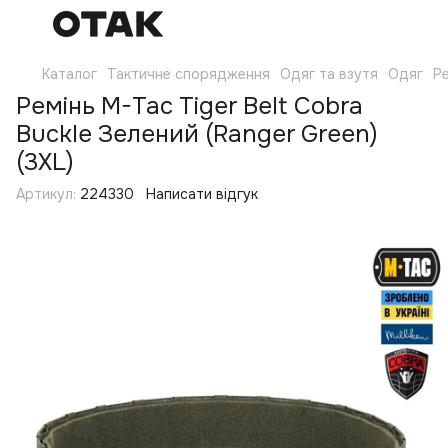
Каталог
Тактичне спорядження
Одяг та взутя
Одяг
Р
Ремінь M-Tac Tiger Belt Cobra
Buckle Зелений (Ranger Green)
(3XL)
Артикул:
224330
Написати відгук