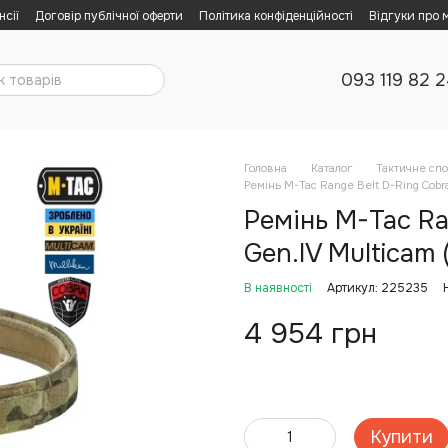
нсії
Договір публічної оферти
Політика конфіденційності
Відгуки про 
093 119 82 
Головна
Каталог
Тактичне сп
Ремінь M-Tac Range Belt D-Ring Cobra
Ремінь M-Tac Ra
Gen.IV Multicam 
В наявності
Артикул: 225235
4 954 грн
Купити