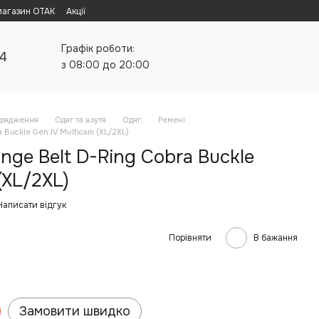
магазин ОТАК
Акції
Графік роботи:
24
з 08:00 до 20:00
орядження
Одяг та взутя
Одяг
Ремені
 Buckle Gen.IV Multicam (XL/2XL)
nge Belt D-Ring Cobra Buckle
(XL/2XL)
Написати відгук
Порівняти
В бажання
Замовити швидко