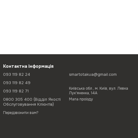
Контактна інформація
093 119 82 24
smartotakua@gmail.com
093 119 82 49
Київська обл., м. Київ, вул. Левка
093 119 82 71
Лук'яненка, 14А
0800 305 400 (Відділ Якості
Мапа проїзду
Обслуговування Клієнтів)
Передзвонити вам?