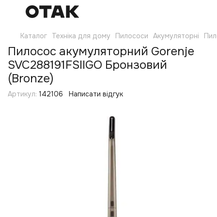
Каталог
Техніка для дому
Пилососи
Акумуляторні
Пил
Пилосос акумуляторний Gorenje
SVC288191FSIIGO Бронзовий
(Bronze)
Артикул:
142106
Написати відгук