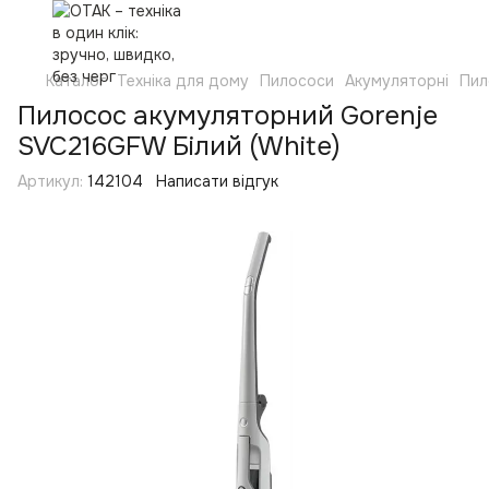
Каталог
Техніка для дому
Пилососи
Акумуляторні
Пил
Пилосос акумуляторний Gorenje
SVC216GFW Білий (White)
Артикул:
142104
Написати відгук